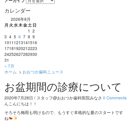
アーカイブ
カレンダー
2026年8月
月
火
水
木
金
土
日
1
2
3
4
5
6
7
8
9
10
11
12
13
14
15
16
17
18
19
20
21
22
23
24
25
26
27
28
29
30
31
« 7月
ホーム
>
おおつか歯科ニュース
お盆期間の診療について
2020年7月28日 / スタッフ@おおつか歯科医院
みなさ
0 Comments
んこんにちは！！
そろそろ梅雨も明けるので、もうすぐ本格的な夏のスタートです
ね