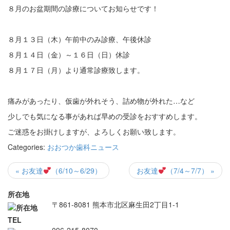
８月のお盆期間の診療についてお知らせです！
８月１３日（木）午前中のみ診療、午後休診
８月１４日（金）～１６日（日）休診
８月１７日（月）より通常診療致します。
痛みがあったり、仮歯が外れそう、詰め物が外れた…など
少しでも気になる事があれば早めの受診をおすすめします。
ご迷惑をお掛けしますが、よろしくお願い致します。
Categories:
おおつか歯科ニュース
« お友達
（6/10～6/29）
お友達
（7/4～7/7） »
所在地
〒861-8081 熊本市北区麻生田2丁目1-1
TEL
096-215-8070