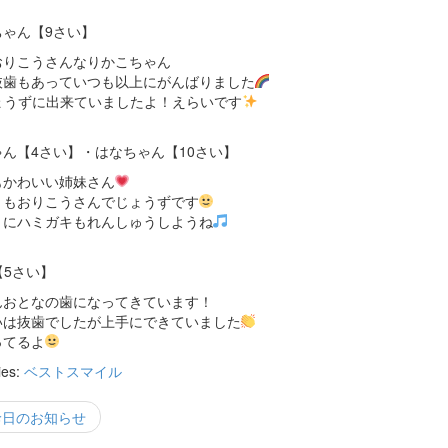
ちゃん【9さい】
おりこうさんなりかこちゃん
抜歯もあっていつも以上にがんばりました
ょうずに出来ていましたよ！えらいです
ん【4さい】・はなちゃん【10さい】
もかわいい姉妹さん
ともおりこうさんでじょうずです
ょにハミガキもれんしゅうしようね
【5さい】
んおとなの歯になってきています！
いは抜歯でしたが上手にできていました
ってるよ
ies:
ベストスマイル
診日のお知らせ