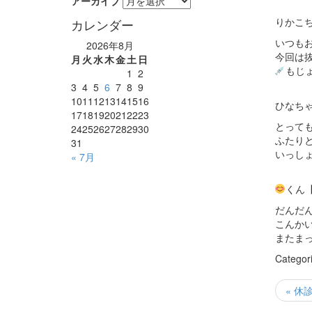
アーカイブ
りかこ
カレンダー
いつも
2026年8月
今回は
月
火
水
木
金
土
日
もじ
1
2
3
4
5
6
7
8
9
10
11
12
13
14
15
16
ひなちゃ
17
18
19
20
21
22
23
とって
24
25
26
27
28
29
30
ふたり
31
いっし
« 7月
くん
だんだ
こんか
またま
Categor
« 休