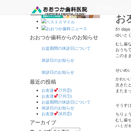
ホーム
取り組みについて
お
51 da
ゆいと
おおつか歯科からのお知らせ
むし歯
お盆期間の休診日について
おうち
このま
休診日のお知らせ
せいめ
休診日のお知らせ
かわい
最近の投稿
次きた
お友達
(7月②)
またま
お友達
(7月①)
お盆期間の休診日について
そうす
休診日のお知らせ
お友達
(6月②)
ちりょ
むし歯
アーカイブ
ハミガ