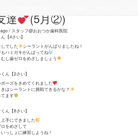
>
ベストスマイル
おおつか歯科のご案内
スタッフ紹介
診療について
お
友達
(5月②)
ys ago / スタッフ@おおつか歯科医院
くん【4さい】
なしでした
シーラントがんばりましたね！
でもハミガキがんばってね
まむし歯ゼロをめざしましょう
いくん【2さい】
いポーズをきめてくれました
ときはシーラントに挑戦できるかな？
ってます
けくん【8さい】
う上手にできました
ゼロをめざして
キいっしょに練習しようね！