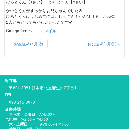
ひろとくん【1さい】・かいとくん【5さい】
かいとくんがすっかりお兄ちゃんでした🌟
ひろとくんははじめてのはいしゃさん！がんばりましたね👏
2人ともとってもかわいかったです💕
Categories:
ベストスマイル
« お友達💕(5月②)
お友達💕(6月②) »
所在地
〒861-8081 熊本市北区麻生田2丁目1-1
TEL
096-215-8070
診療時間
月～水・金曜日
AM9:00～
PM1:00 PM2:00～PM6:00
木・土曜日
AM9:00～PM1:00