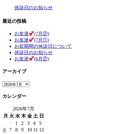
休診日のお知らせ
最近の投稿
お友達
(7月②)
お友達
(7月①)
お盆期間の休診日について
休診日のお知らせ
お友達
(6月②)
アーカイブ
ア
ー
カレンダー
カ
イ
2026年7月
ブ
月
火
水
木
金
土
日
1
2
3
4
5
6
7
8
9
10
11
12