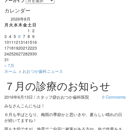
アーカイブ
カレンダー
2026年8月
月
火
水
木
金
土
日
1
2
3
4
5
6
7
8
9
10
11
12
13
14
15
16
17
18
19
20
21
22
23
24
25
26
27
28
29
30
31
« 7月
ホーム
>
おおつか歯科ニュース
７月の診療のお知らせ
2016年6月13日 / スタッフ@おおつか歯科医院
0 Comments
みなさんこんにちは！
６月も半ばとなり、梅雨の季節かと思いきや、夏らしい晴れの日
が続いてますね！
雨も大切ですが、地震でご自宅に被害がある方や、外で作業をさ