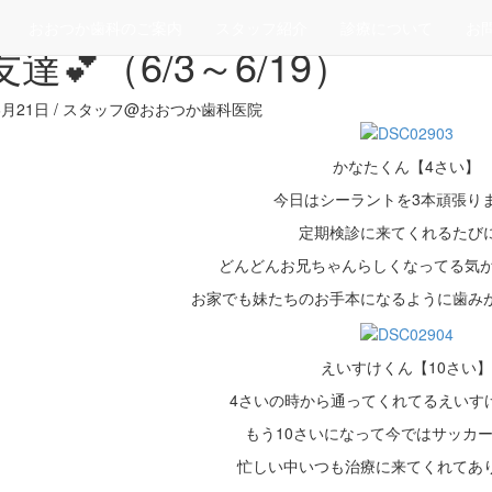
>
ベストスマイル
おおつか歯科のご案内
スタッフ紹介
診療について
お
達💕（6/3～6/19）
年6月21日 / スタッフ@おおつか歯科医院
かなたくん【4さい】
今日はシーラントを3本頑張り
定期検診に来てくれるたび
どんどんお兄ちゃんらしくなってる気がし
お家でも妹たちのお手本になるように歯み
えいすけくん【10さい
4さいの時から通ってくれてるえいすけく
もう10さいになって今ではサッカ
忙しい中いつも治療に来てくれてあ