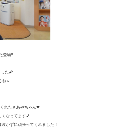
た登場‼
した🌠
うね♫
くれたさあやちゃん❤
くなってます🎵
は泣かずに頑張ってくれました！