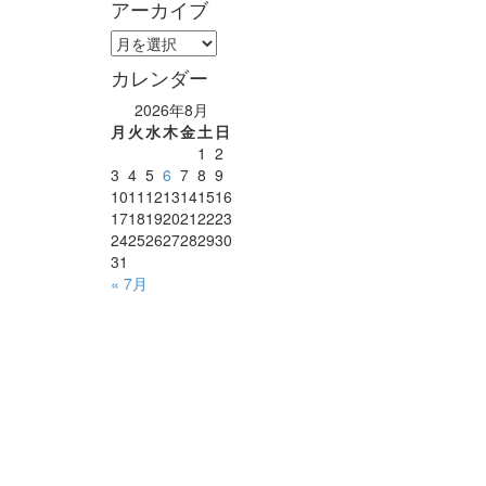
アーカイブ
ア
ー
カレンダー
カ
イ
2026年8月
ブ
月
火
水
木
金
土
日
1
2
3
4
5
6
7
8
9
10
11
12
13
14
15
16
17
18
19
20
21
22
23
24
25
26
27
28
29
30
31
« 7月