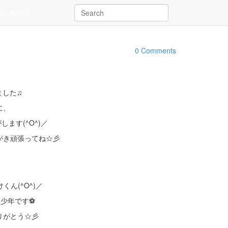
問い合わせ
0 Comments
ました♫
に、
ます(^O^)／
がき頑張ってね☆彡
】
ん(^O^)／
ー少年です⚽
りがとう☆彡