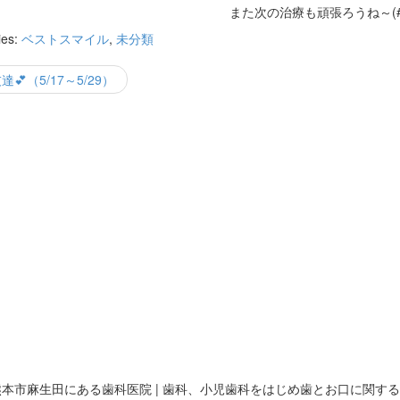
また次の治療も頑張ろうね～(#^
ies:
ベストスマイル
,
未分類
達💕（5/17～5/29）
 熊本市麻生田にある歯科医院 | 歯科、小児歯科をはじめ歯とお口に関す