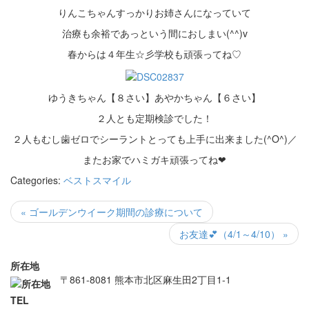
りんこちゃんすっかりお姉さんになっていて
治療も余裕であっという間におしまい(^^)v
春からは４年生☆彡学校も頑張ってね♡
ゆうきちゃん【８さい】あやかちゃん【６さい】
２人とも定期検診でした！
２人もむし歯ゼロでシーラントとっても上手に出来ました(^O^)／
またお家でハミガキ頑張ってね❤
Categories:
ベストスマイル
« ゴールデンウイーク期間の診療について
お友達💕（4/1～4/10） »
所在地
〒861-8081 熊本市北区麻生田2丁目1-1
TEL