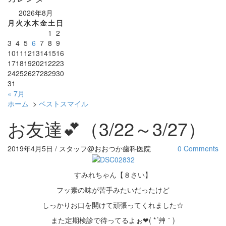
2026年8月
月
火
水
木
金
土
日
1
2
3
4
5
6
7
8
9
10
11
12
13
14
15
16
17
18
19
20
21
22
23
24
25
26
27
28
29
30
31
« 7月
ホーム
>
ベストスマイル
お友達💕（3/22～3/27）
2019年4月5日 / スタッフ@おおつか歯科医院
0 Comments
すみれちゃん【８さい】
フッ素の味が苦手みたいだったけど
しっかりお口を開けて頑張ってくれました☆
また定期検診で待ってるよぉ❤( *´艸｀)