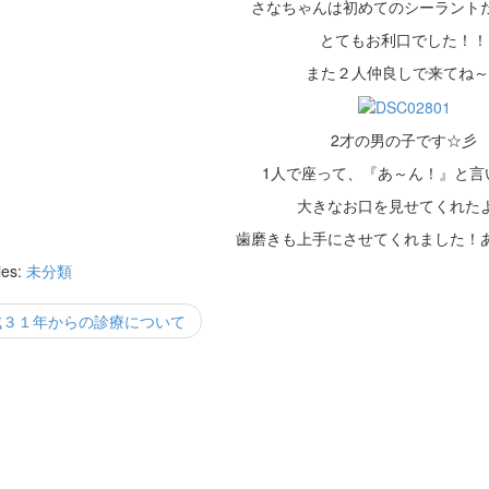
さなちゃんは初めてのシーラント
とてもお利口でした！！
また２人仲良しで来てね～
2才の男の子です☆彡
1人で座って、『あ～ん！』と言
大きなお口を見せてくれた
歯磨きも上手にさせてくれました！
ies:
未分類
平成３１年からの診療について