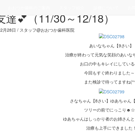
>
未分類
おおつか歯科のご案内
スタッフ紹介
診療について
お
達💕（11/30～12/18）
年12月28日 / スタッフ@おおつか歯科医院
あいなちゃん【9さい】
治療が終わって元気な笑顔のあいな
お口の中もキレイにしている
今回もすぐ終わりました～
また検診で待ってますね(^
さなちゃん【8さい】ゆあちゃん【
ツリーの前でにっこり☻☆
ゆあちゃんはしっかり者のお姉さんと
治療も上手にできました