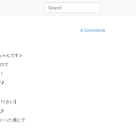
問い合わせ
0 Comments
ちゃんです♬
ので
！
^♪
11さい】
彡
いった感じで
！