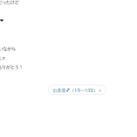
だったけど
❤
いながら
よ♬
ありがとう！
お友達💕（1/5～1/22） »