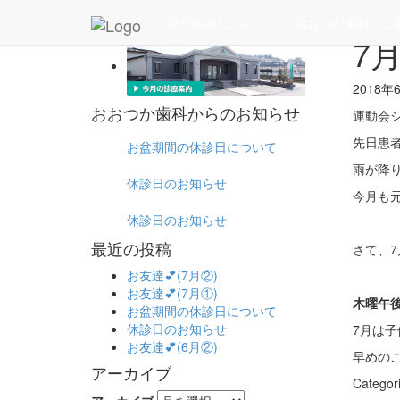
ホーム
取り組みについて
おおつか歯科のご
7
2018
おおつか歯科からのお知らせ
運動会
先日患
お盆期間の休診日について
雨が降
休診日のお知らせ
今月も
休診日のお知らせ
最近の投稿
さて、
お友達💕(7月②)
お友達💕(7月①)
木曜午
お盆期間の休診日について
休診日のお知らせ
7月は
お友達💕(6月②)
早めの
アーカイブ
Categor