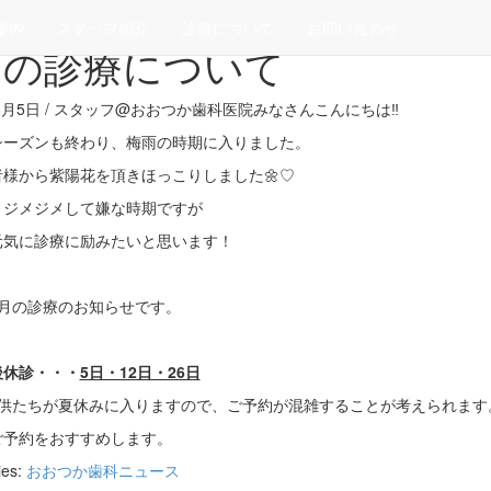
>
おおつか歯科ニュース
案内
スタッフ紹介
診療について
お問い合わせ
月の診療について
年6月5日 / スタッフ@おおつか歯科医院
みなさんこんにちは‼
シーズンも終わり、梅雨の時期に入りました。
者様から紫陽花を頂きほっこりしました🌼♡
りジメジメして嫌な時期ですが
元気に診療に励みたいと思います！
7月の診療のお知らせです。
後休診・・・
5日・12日・26日
子供たちが夏休みに入りますので、ご予約が混雑することが考えられます
ご予約をおすすめします。
ies:
おおつか歯科ニュース