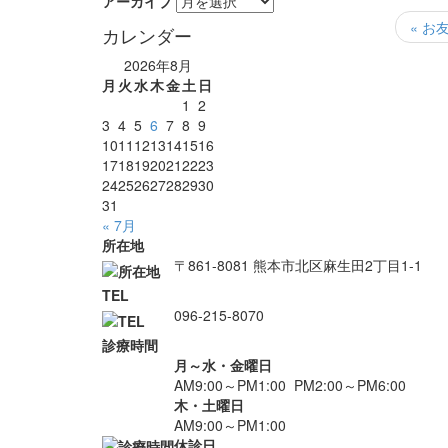
アーカイブ
« お友
カレンダー
2026年8月
月
火
水
木
金
土
日
1
2
3
4
5
6
7
8
9
10
11
12
13
14
15
16
17
18
19
20
21
22
23
24
25
26
27
28
29
30
31
« 7月
所在地
〒861-8081 熊本市北区麻生田2丁目1-1
TEL
096-215-8070
診療時間
月～水・金曜日
AM9:00～PM1:00 PM2:00～PM6:00
木・土曜日
AM9:00～PM1:00
休診日