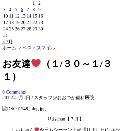
1
2
3
4
5
6
7
8
9
10
11
12
13
14
15
16
17
18
19
20
21
22
23
24
25
26
27
28
29
30
31
« 7月
ホーム
>
ベストスマイル
お友達
（１/３０～１/３
１）
0 Comments
2015年2月2日 / スタッフ@おおつか歯科医院
りおchan【７才】
りおちゃん
今日もシーラント頑張りました(^_-)-☆