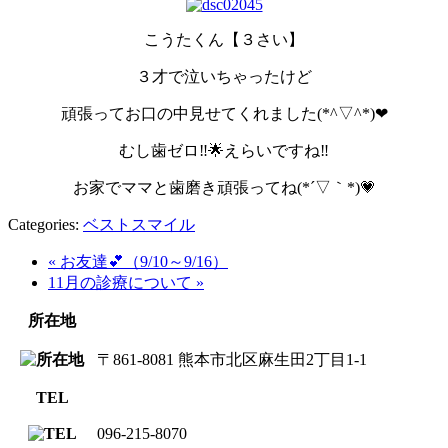
こうたくん【３さい】
３才で泣いちゃったけど
頑張ってお口の中見せてくれました(*^▽^*)❤
むし歯ゼロ‼🌟えらいですね‼
お家でママと歯磨き頑張ってね(*´▽｀*)💗
Categories:
ベストスマイル
« お友達💕（9/10～9/16）
11月の診療について »
所在地
〒861-8081 熊本市北区麻生田2丁目1-1
TEL
096-215-8070