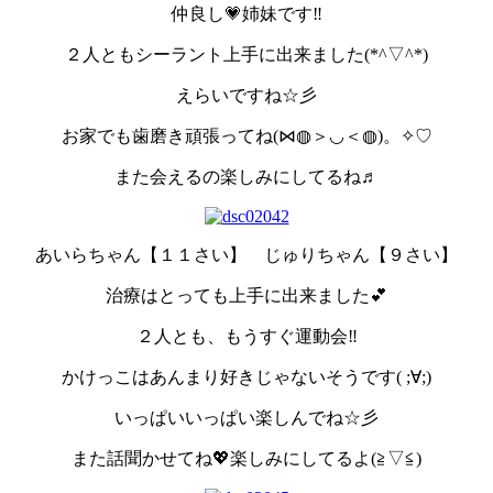
仲良し💗姉妹です‼
２人ともシーラント上手に出来ました(*^▽^*)
えらいですね☆彡
お家でも歯磨き頑張ってね(⋈◍＞◡＜◍)。✧♡
また会えるの楽しみにしてるね♬
あいらちゃん【１１さい】 じゅりちゃん【９さい】
治療はとっても上手に出来ました💕
２人とも、もうすぐ運動会‼
かけっこはあんまり好きじゃないそうです( ;∀;)
いっぱいいっぱい楽しんでね☆彡
また話聞かせてね💖楽しみにしてるよ(≧▽≦)