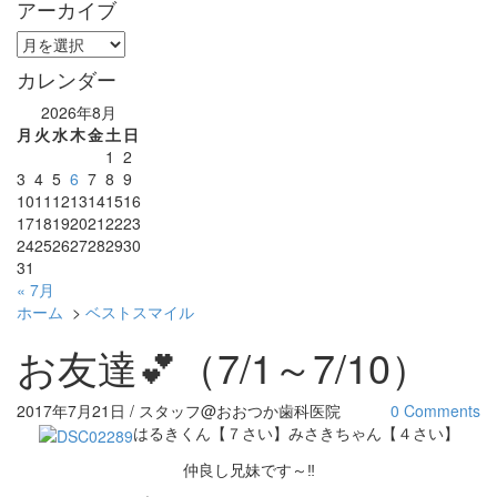
アーカイブ
ア
ー
カレンダー
カ
イ
2026年8月
ブ
月
火
水
木
金
土
日
1
2
3
4
5
6
7
8
9
10
11
12
13
14
15
16
17
18
19
20
21
22
23
24
25
26
27
28
29
30
31
« 7月
ホーム
>
ベストスマイル
お友達💕（7/1～7/10）
2017年7月21日 / スタッフ@おおつか歯科医院
0 Comments
はるきくん【７さい】みさきちゃん【４さい】
仲良し兄妹です～‼